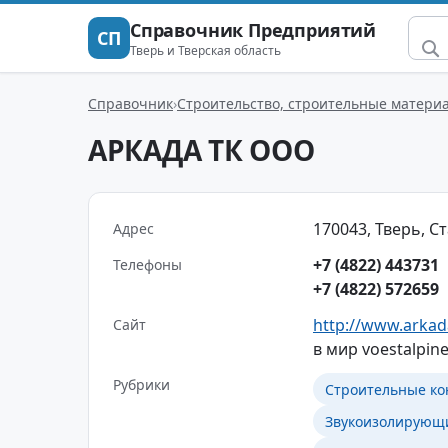
Справочник Предприятий
СП
Тверь и Тверская область
Справочник
Строительство, строительные матери
АРКАДА ТК ООО
170043, Тверь, Ст
Адрес
+7 (4822) 443731
Телефоны
+7 (4822) 572659
http://www.arkad
Сайт
в мир voestalpin
Рубрики
Строительные ко
Звукоизолирующ