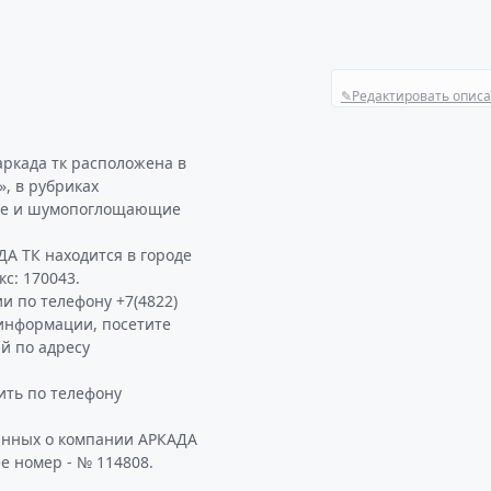
✎
Редактировать опис
аркада тк расположена в
, в рубриках
щие и шумопоглощающие
А ТК находится в городе
кс: 170043.
и по телефону +7(4822)
й информации, посетите
й по адресу
ть по телефону
анных о компании АРКАДА
е номер - № 114808.