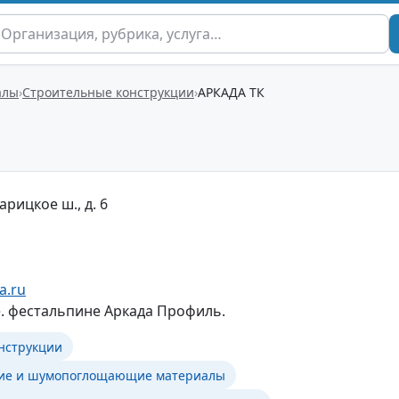
алы
Строительные конструкции
АРКАДА ТК
арицкое ш., д. 6
a.ru
e. фестальпине Аркада Профиль.
нструкции
ие и шумопоглощающие материалы