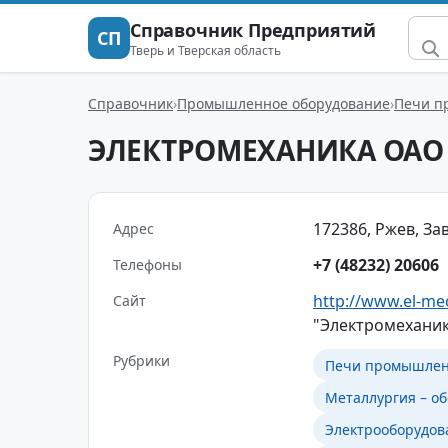
Справочник Предприятий
СП
Тверь и Тверская область
Справочник
Промышленное оборудование
Печи п
ЭЛЕКТРОМЕХАНИКА ОАО
172386, Ржев, Зав
Адрес
+7 (48232) 20606
Телефоны
http://www.el-me
Сайт
"Электромеханик
Рубрики
Печи промышле
Металлургия – о
Электрооборудов