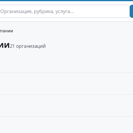
мпании
ии
21 организаций